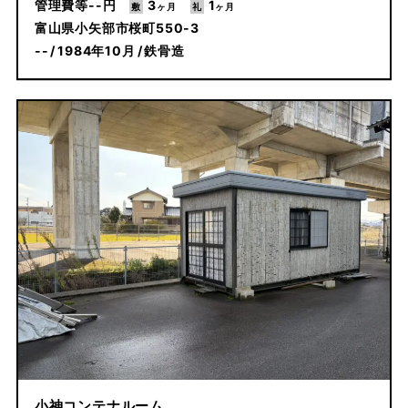
--
3
1
富山県小矢部市桜町550-3
--
1984年10月
鉄骨造
小神コンテナルーム