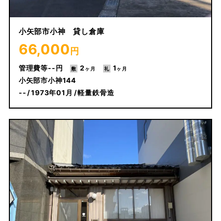
小矢部市小神 貸し倉庫
66,000
円
--
2
1
小矢部市小神144
--
1973年01月
軽量鉄骨造