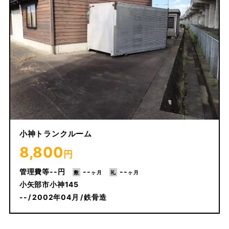
小神トランクルーム
8,800
円
--
--
--
小矢部市小神145
--
2002年04月
鉄骨造