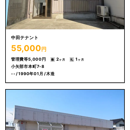
中田テナント
55,000
円
5,000
2
1
小矢部市本町7-8
--
1990年01月
木造