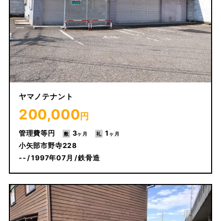
ヤマノテナント
200,000
円
3
1
小矢部市野寺228
--
1997年07月
鉄骨造