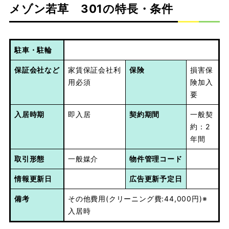
メゾン若草 301の特長・条件
駐車・駐輪
保証会社など
家賃保証会社利
保険
損害保
用必須
険加入
要
入居時期
即入居
契約期間
一般契
約：2
年間
取引形態
一般媒介
物件管理コード
情報更新日
広告更新予定日
備考
その他費用(クリーニング費:44,000円)※
入居時