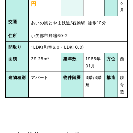
ヶ
円
月
交通
あいの風とやま鉄道/石動駅	徒歩10分
住所
小矢部市野端60-2
間取り
1LDK(和室6.0・LDK10.0)
面積
39.28m²
築年数
1985年
方位
西
01月
建物種別
アパート
物件階層
3階/3階
構造
鉄
建
骨
造