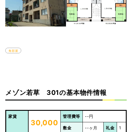
角部屋
メゾン若草 301の基本物件情報
家賃
管理費等
--円
30,000
敷金
--ヶ月
礼金
1