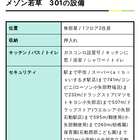
メゾン若草 301の設備
位置
角部屋 / 1フロア2住居
収納
押入れ
キッチン / バス / トイレ
ガスコンロ設置可 / キッチンに
窓 / 浴室 / シャワー / トイレ
セキュリティ
駅まで平坦 / スーパー(ａｌｂｉ
ｓいするぎ駅店)まで741m/コン
ビニ(ローソン小矢部野端店)ま
で232m/ドラッグストア(マツモ
トキヨシ小矢部店)まで507m/ド
ラッグストア(ウエルシア小矢部
石動駅店)まで595m/郵便局(小
矢部郵便局)まで260m/幼稚園/
保育園(石動西部こども園)まで
1301m/小学校(小矢部市立石動