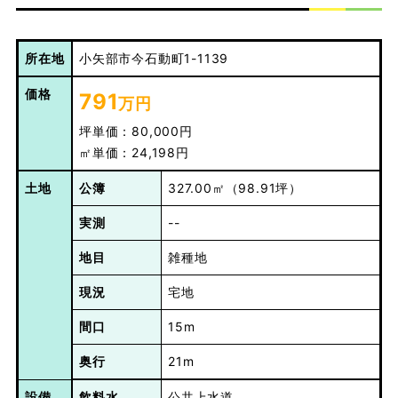
所在地
小矢部市今石動町1-1139
価格
791
万円
坪単価：80,000円
㎡単価：24,198円
土地
公簿
327.00㎡（98.91坪）
実測
--
地目
雑種地
現況
宅地
間口
15m
奥行
21m
設備
飲料水
公共上水道