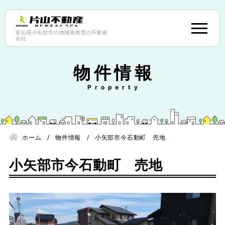
富山県小矢部市の地域密着型の不動産
会社
物件情報
ホーム
物件情報
小矢部市今石動町 売地
小矢部市今石動町 売地