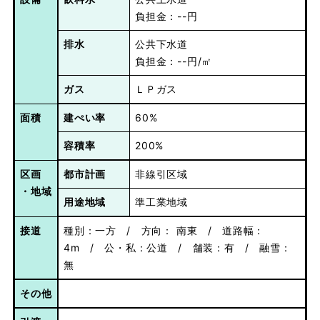
負担金：--円
排水
公共下水道
負担金：--円/㎡
ガス
ＬＰガス
面積
建ぺい率
60%
容積率
200%
区画
都市計画
非線引区域
・地域
用途地域
準工業地域
接道
種別：一方 / 方向： 南東 / 道路幅：
4m / 公・私：公道 / 舗装：有 / 融雪：
無
その他