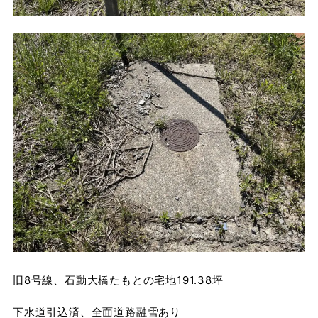
旧8号線、石動大橋たもとの宅地191.38坪
下水道引込済、全面道路融雪あり