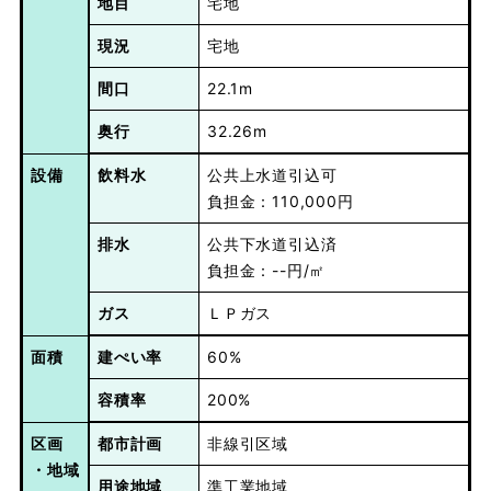
地目
宅地
現況
宅地
間口
22.1m
奥行
32.26m
設備
飲料水
公共上水道引込可
負担金：110,000円
排水
公共下水道引込済
負担金：--円/㎡
ガス
ＬＰガス
面積
建ぺい率
60%
容積率
200%
区画
都市計画
非線引区域
・地域
用途地域
準工業地域