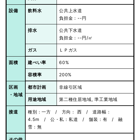
設備
飲料水
公共上水道
負担金：--円
排水
公共下水道
負担金：--円/㎡
ガス
ＬＰガス
面積
建ぺい率
60%
容積率
200%
区画
都市計画
非線引区域
・地域
用途地域
第二種住居地域, 準工業地域
接道
種別：一方 / 方向： 西 / 道路幅：
4.5m / 公・私：私道 / 舗装：有 / 融
雪：無
その他