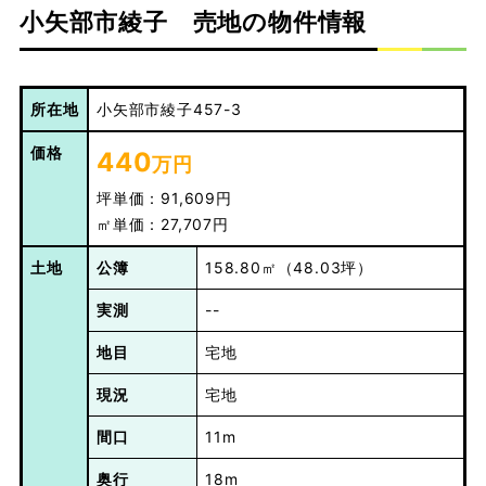
小矢部市綾子 売地の物件情報
所在地
小矢部市綾子457-3
価格
440
万円
坪単価：91,609円
㎡単価：27,707円
土地
公簿
158.80㎡（48.03坪）
実測
--
地目
宅地
現況
宅地
間口
11m
奥行
18m