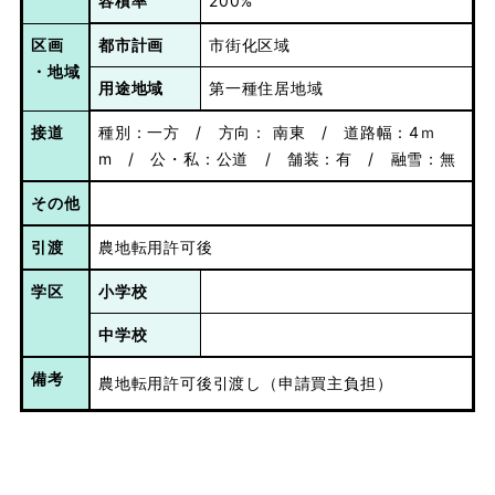
容積率
200%
区画
都市計画
市街化区域
・地域
用途地域
第一種住居地域
接道
種別：一方 / 方向： 南東 / 道路幅：4ｍ
m / 公・私：公道 / 舗装：有 / 融雪：無
その他
引渡
農地転用許可後
学区
小学校
中学校
備考
農地転用許可後引渡し（申請買主負担）