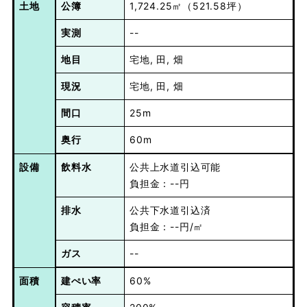
土地
公簿
1,724.25㎡（521.58坪）
実測
--
地目
宅地, 田, 畑
現況
宅地, 田, 畑
間口
25m
奥行
60m
設備
飲料水
公共上水道引込可能
負担金：--円
排水
公共下水道引込済
負担金：--円/㎡
ガス
--
面積
建ぺい率
60%