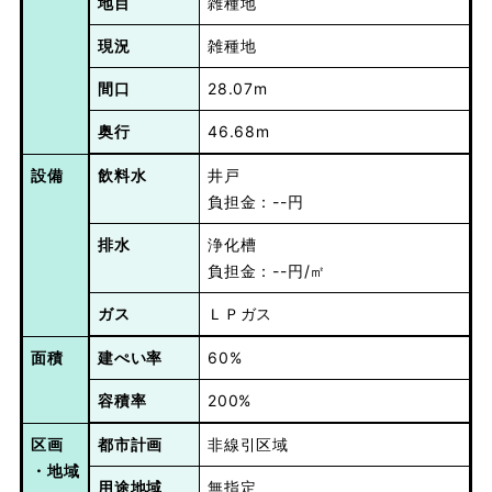
地目
雑種地
現況
雑種地
間口
28.07m
奥行
46.68m
設備
飲料水
井戸
負担金：--円
排水
浄化槽
負担金：--円/㎡
ガス
ＬＰガス
面積
建ぺい率
60%
容積率
200%
区画
都市計画
非線引区域
・地域
用途地域
無指定