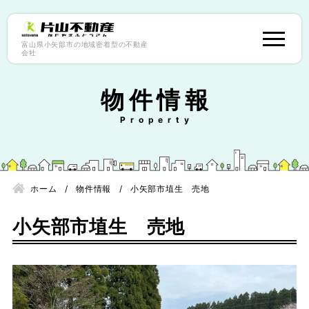
富山県小矢部市の地域密着型の不動産
会社
物件情報
ホーム
物件情報
小矢部市埴生 売地
小矢部市埴生 売地