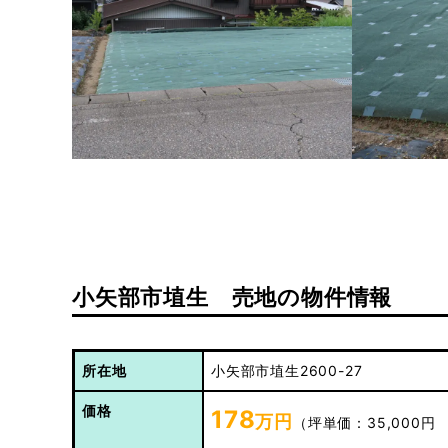
小矢部市埴生 売地の物件情報
所在地
小矢部市埴生2600-27
価格
178
万円
（
坪単価：35,000