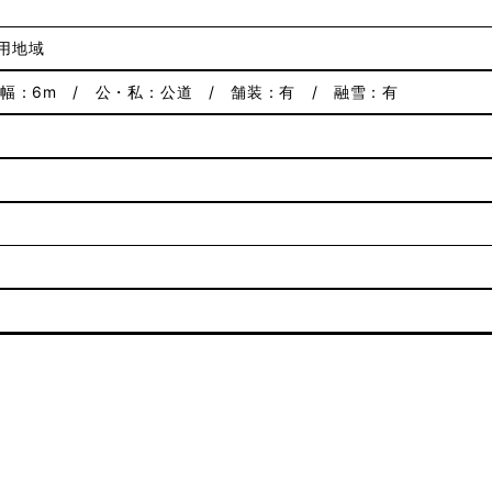
用地域
路幅：6m / 公・私：公道 / 舗装：有 / 融雪：有