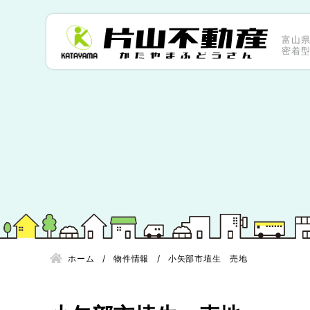
富山
密着
ホーム
物件情報
小矢部市埴生 売地