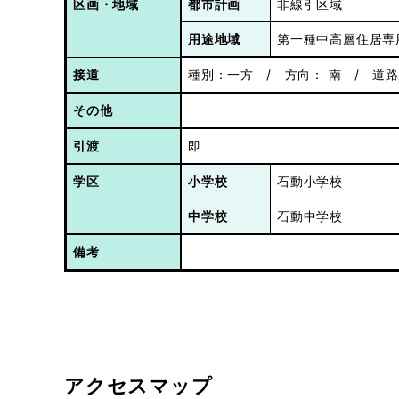
区画
・地域
都市計画
非線引区域
用途地域
第一種中高層住居専
接道
種別：一方 / 方向： 南 / 道
その他
引渡
即
学区
小学校
石動小学校
中学校
石動中学校
備考
アクセスマップ