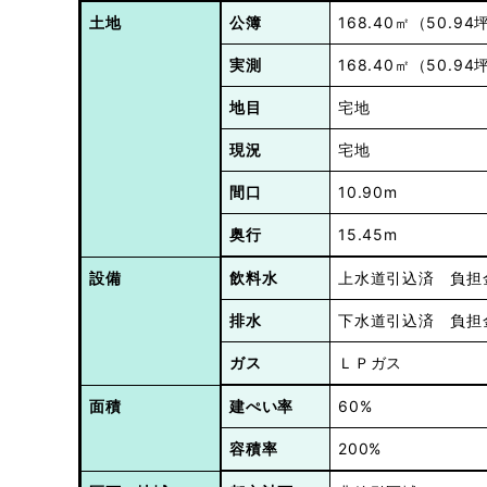
土地
公簿
168.40㎡（50.94
実測
168.40㎡（50.94
地目
宅地
現況
宅地
間口
10.90m
奥行
15.45m
設備
飲料水
上水道引込済
負担
排水
下水道引込済
負担
ガス
ＬＰガス
面積
建ぺい率
60%
容積率
200%